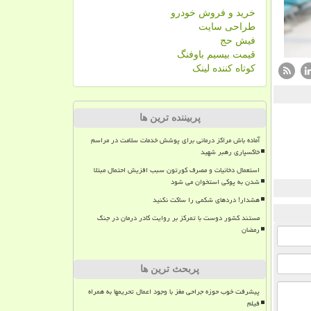
خرید و فروش خودرو
طراحی سایت
فیش حج
قیمت بیسیم باوفنگ
کوتاه کننده لینک
پربیننده ترین ها
آماده باش مراکز درمانی برای پوشش خدمات سلامت در مراسم
خاکسپاری رهبر شهید
استعمال دخانیات و مصرف کورتون سبب افزیش احتمال مبتلا
شدن به پوکی استخوان می شود
هشدار! دردهای شکمی را ساکت نکنید
مستند کشور دوست با تمرکز بر روایت کادر درمان در جنگ
رمضان
پربحث ترین ها
پیشرفت خوب حوزه جراحی مغز با وجود اعمال تحریمها به همراه
فیلم