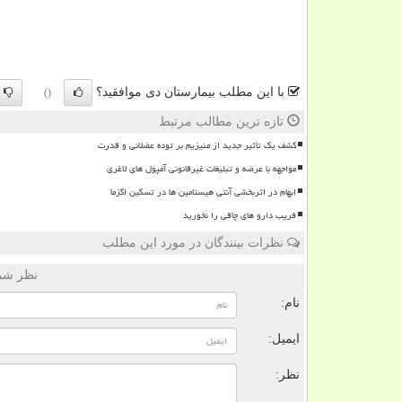
با این مطلب بیمارستان دی موافقید؟
()
تازه ترین مطالب مرتبط
کشف یک تأثیر جدید از منیزیم بر توده عضلانی و قدرت
مواجهه با عرضه و تبلیغات غیرقانونی آمپول های لاغری
ابهام در اثربخشی آنتی هیستامین ها در تسکین اگزما
فریب دارو های چاقی را نخورید
نظرات بینندگان در مورد این مطلب
نظر شما
نام:
ایمیل:
نظر: