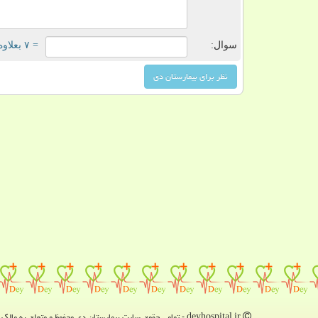
سوال:
= ۷ بعلاوه ۵
deyhospital.ir - تمامی حقوق سایت بیمارستان دی محفوظ و متعلق به مالک دامنه است