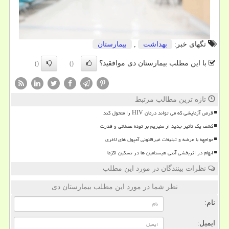
تگهای خبر:
بهداشت
,
بیمارستان
با این مطلب بیمارستان دی موافقید؟
()
()
تازه ترین مطالب مرتبط
قرص آزمایشی که می تواند درمان HIV را متحول کند
کشف یک تأثیر جدید از منیزیم بر توده عضلانی و قدرت
مواجهه با عرضه و تبلیغات غیرقانونی آمپول های لاغری
ابهام در اثربخشی آنتی هیستامین ها در تسکین اگزما
نظرات بینندگان در مورد این مطلب
نظر شما در مورد این مطلب بیمارستان دی
نام:
ایمیل: