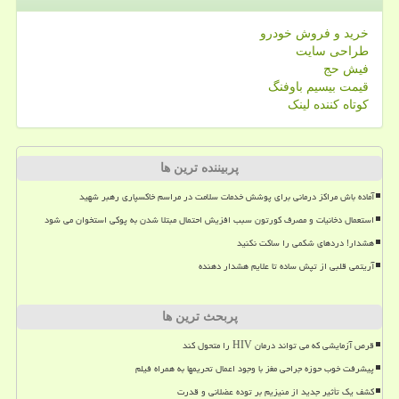
خرید و فروش خودرو
طراحی سایت
فیش حج
قیمت بیسیم باوفنگ
کوتاه کننده لینک
پربیننده ترین ها
آماده باش مراکز درمانی برای پوشش خدمات سلامت در مراسم خاکسپاری رهبر شهید
استعمال دخانیات و مصرف کورتون سبب افزیش احتمال مبتلا شدن به پوکی استخوان می شود
هشدار! دردهای شکمی را ساکت نکنید
آریتمی قلبی از تپش ساده تا علایم هشدار دهنده
پربحث ترین ها
قرص آزمایشی که می تواند درمان HIV را متحول کند
پیشرفت خوب حوزه جراحی مغز با وجود اعمال تحریمها به همراه فیلم
کشف یک تأثیر جدید از منیزیم بر توده عضلانی و قدرت