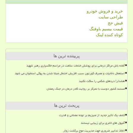
خرید و فروش خودرو
طراحی سایت
فیش حج
قیمت بیسیم باوفنگ
کوتاه کننده لینک
پربیننده ترین ها
آماده باش مراکز درمانی برای پوشش خدمات سلامت در مراسم خاکسپاری رهبر شهید
استعمال دخانیات و مصرف کورتون سبب افزیش احتمال مبتلا شدن به پوکی استخوان می شود
هشدار! دردهای شکمی را ساکت نکنید
مستند کشور دوست با تمرکز بر روایت کادر درمان در جنگ رمضان
پربحث ترین ها
کشف یک تأثیر جدید از منیزیم بر توده عضلانی و قدرت
آمپول های لاغری برای زیبایی نیستند
اتخاذ تدابیر ضروری جهت مدیریت موج برگشت زوار