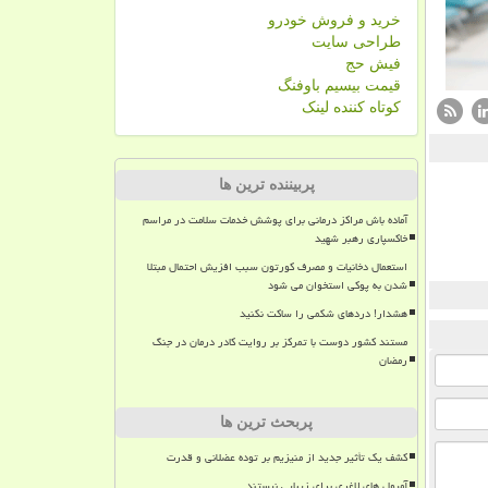
خرید و فروش خودرو
طراحی سایت
فیش حج
قیمت بیسیم باوفنگ
کوتاه کننده لینک
پربیننده ترین ها
آماده باش مراکز درمانی برای پوشش خدمات سلامت در مراسم
خاکسپاری رهبر شهید
استعمال دخانیات و مصرف کورتون سبب افزیش احتمال مبتلا
شدن به پوکی استخوان می شود
هشدار! دردهای شکمی را ساکت نکنید
مستند کشور دوست با تمرکز بر روایت کادر درمان در جنگ
رمضان
پربحث ترین ها
کشف یک تأثیر جدید از منیزیم بر توده عضلانی و قدرت
آمپول های لاغری برای زیبایی نیستند