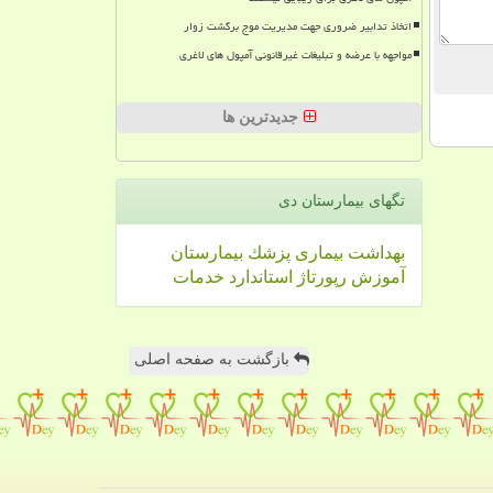
اتخاذ تدابیر ضروری جهت مدیریت موج برگشت زوار
مواجهه با عرضه و تبلیغات غیرقانونی آمپول های لاغری
جدیدترین ها
تگهای بیمارستان دی
بهداشت
بیماری
پزشك
بیمارستان
آموزش
رپورتاژ
استاندارد
خدمات
بازگشت به صفحه اصلی