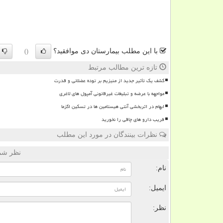
با این مطلب بیمارستان دی موافقید؟
()
تازه ترین مطالب مرتبط
کشف یک تأثیر جدید از منیزیم بر توده عضلانی و قدرت
مواجهه با عرضه و تبلیغات غیرقانونی آمپول های لاغری
ابهام در اثربخشی آنتی هیستامین ها در تسکین اگزما
فریب دارو های چاقی را نخورید
نظرات بینندگان در مورد این مطلب
نظر شما
نام:
ایمیل:
نظر: