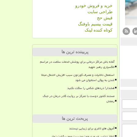
خرید و فروش خودرو
طراحی سایت
فیش حج
قیمت بیسیم باوفنگ
کوتاه کننده لینک
پربیننده ترین ها
آماده باش مراکز درمانی برای پوشش خدمات سلامت در مراسم
خاکسپاری رهبر شهید
استعمال دخانیات و مصرف کورتون سبب افزیش احتمال مبتلا
شدن به پوکی استخوان می شود
هشدار! دردهای شکمی را ساکت نکنید
مستند کشور دوست با تمرکز بر روایت کادر درمان در جنگ
رمضان
پربحث ترین ها
آمپول های لاغری برای زیبایی نیستند
اتخاذ تدابیر ضروری جهت مدیریت موج برگشت زوار