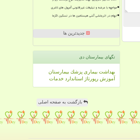
مواجهه با عرضه و تبلیغات غیرقانونی آمپول های لاغری
ابهام در اثربخشی آنتی هیستامین ها در تسکین اگزما
جدیدترین ها
تگهای بیمارستان دی
بهداشت
بیماری
پزشك
بیمارستان
آموزش
رپورتاژ
استاندارد
خدمات
بازگشت به صفحه اصلی