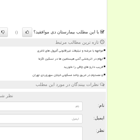
با این مطلب بیمارستان دی موافقید؟
()
تازه ترین مطالب مرتبط
مواجهه با عرضه و تبلیغات غیرقانونی آمپول های لاغری
ابهام در اثربخشی آنتی هیستامین ها در تسکین اگزما
فریب دارو های چاقی را نخورید
۵ مصدوم در حریق واحد مسکونی خیابان سهروردی تهران
نظرات بینندگان در مورد این مطلب
نظر شما
نام:
ایمیل:
نظر: