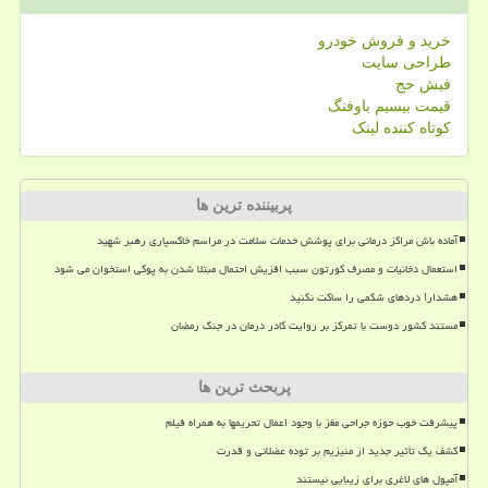
خرید و فروش خودرو
طراحی سایت
فیش حج
قیمت بیسیم باوفنگ
کوتاه کننده لینک
پربیننده ترین ها
آماده باش مراکز درمانی برای پوشش خدمات سلامت در مراسم خاکسپاری رهبر شهید
استعمال دخانیات و مصرف کورتون سبب افزیش احتمال مبتلا شدن به پوکی استخوان می شود
هشدار! دردهای شکمی را ساکت نکنید
مستند کشور دوست با تمرکز بر روایت کادر درمان در جنگ رمضان
پربحث ترین ها
پیشرفت خوب حوزه جراحی مغز با وجود اعمال تحریمها به همراه فیلم
کشف یک تأثیر جدید از منیزیم بر توده عضلانی و قدرت
آمپول های لاغری برای زیبایی نیستند