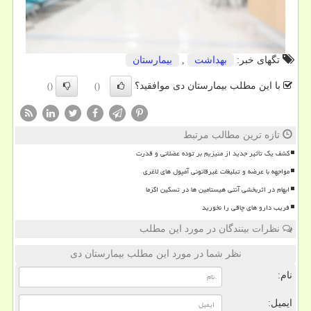
تگهای خبر:
بهداشت
,
بیمارستان
با این مطلب بیمارستان دی موافقید؟
()
()
تازه ترین مطالب مرتبط
کشف یک تأثیر جدید از منیزیم بر توده عضلانی و قدرت
مواجهه با عرضه و تبلیغات غیرقانونی آمپول های لاغری
ابهام در اثربخشی آنتی هیستامین ها در تسکین اگزما
فریب دارو های چاقی را نخورید
نظرات بینندگان در مورد این مطلب
نظر شما در مورد این مطلب بیمارستان دی
نام:
ایمیل: