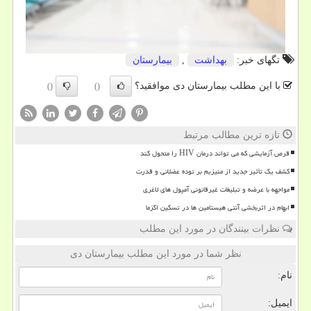
تگهای خبر:
بهداشت
,
بیمارستان
با این مطلب بیمارستان دی موافقید؟
()
()
تازه ترین مطالب مرتبط
قرص آزمایشی که می تواند درمان HIV را متحول کند
کشف یک تأثیر جدید از منیزیم بر توده عضلانی و قدرت
مواجهه با عرضه و تبلیغات غیرقانونی آمپول های لاغری
ابهام در اثربخشی آنتی هیستامین ها در تسکین اگزما
نظرات بینندگان در مورد این مطلب
نظر شما در مورد این مطلب بیمارستان دی
نام:
ایمیل: