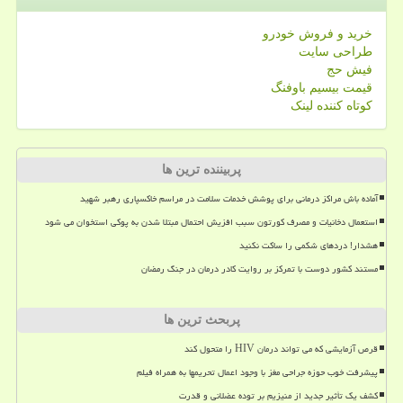
خرید و فروش خودرو
طراحی سایت
فیش حج
قیمت بیسیم باوفنگ
کوتاه کننده لینک
پربیننده ترین ها
آماده باش مراکز درمانی برای پوشش خدمات سلامت در مراسم خاکسپاری رهبر شهید
استعمال دخانیات و مصرف کورتون سبب افزیش احتمال مبتلا شدن به پوکی استخوان می شود
هشدار! دردهای شکمی را ساکت نکنید
مستند کشور دوست با تمرکز بر روایت کادر درمان در جنگ رمضان
پربحث ترین ها
قرص آزمایشی که می تواند درمان HIV را متحول کند
پیشرفت خوب حوزه جراحی مغز با وجود اعمال تحریمها به همراه فیلم
کشف یک تأثیر جدید از منیزیم بر توده عضلانی و قدرت