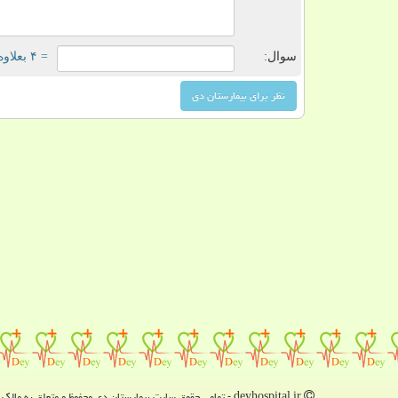
سوال:
= ۴ بعلاوه ۳
deyhospital.ir - تمامی حقوق سایت بیمارستان دی محفوظ و متعلق به مالک دامنه است