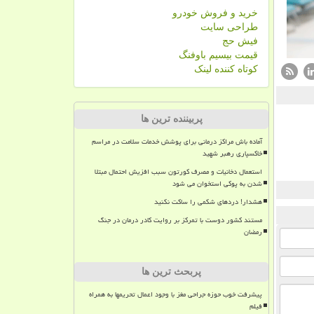
خرید و فروش خودرو
طراحی سایت
فیش حج
قیمت بیسیم باوفنگ
کوتاه کننده لینک
پربیننده ترین ها
آماده باش مراکز درمانی برای پوشش خدمات سلامت در مراسم
خاکسپاری رهبر شهید
استعمال دخانیات و مصرف کورتون سبب افزیش احتمال مبتلا
شدن به پوکی استخوان می شود
هشدار! دردهای شکمی را ساکت نکنید
مستند کشور دوست با تمرکز بر روایت کادر درمان در جنگ
رمضان
پربحث ترین ها
پیشرفت خوب حوزه جراحی مغز با وجود اعمال تحریمها به همراه
فیلم