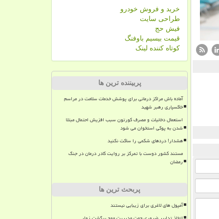
خرید و فروش خودرو
طراحی سایت
فیش حج
قیمت بیسیم باوفنگ
کوتاه کننده لینک
پربیننده ترین ها
آماده باش مراکز درمانی برای پوشش خدمات سلامت در مراسم
خاکسپاری رهبر شهید
استعمال دخانیات و مصرف کورتون سبب افزیش احتمال مبتلا
شدن به پوکی استخوان می شود
هشدار! دردهای شکمی را ساکت نکنید
مستند کشور دوست با تمرکز بر روایت کادر درمان در جنگ
رمضان
پربحث ترین ها
آمپول های لاغری برای زیبایی نیستند
اتخاذ تدابیر ضروری جهت مدیریت موج برگشت زوار