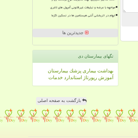
مواجهه با عرضه و تبلیغات غیرقانونی آمپول های لاغری
ابهام در اثربخشی آنتی هیستامین ها در تسکین اگزما
جدیدترین ها
تگهای بیمارستان دی
بهداشت
بیماری
پزشك
بیمارستان
آموزش
رپورتاژ
استاندارد
خدمات
بازگشت به صفحه اصلی