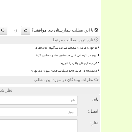
با این مطلب بیمارستان دی موافقید؟
()
تازه ترین مطالب مرتبط
مواجهه با عرضه و تبلیغات غیرقانونی آمپول های لاغری
ابهام در اثربخشی آنتی هیستامین ها در تسکین اگزما
فریب دارو های چاقی را نخورید
۵ مصدوم در حریق واحد مسکونی خیابان سهروردی تهران
نظرات بینندگان در مورد این مطلب
نظر شما
نام:
ایمیل:
نظر: