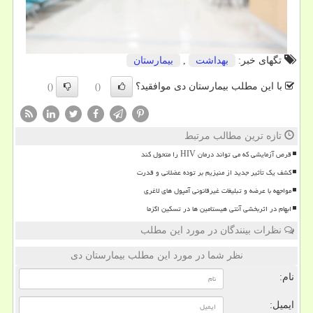
تگهای خبر:
بهداشت
,
بیمارستان
با این مطلب بیمارستان دی موافقید؟
()
()
تازه ترین مطالب مرتبط
قرص آزمایشی که می تواند درمان HIV را متحول کند
کشف یک تأثیر جدید از منیزیم بر توده عضلانی و قدرت
مواجهه با عرضه و تبلیغات غیرقانونی آمپول های لاغری
ابهام در اثربخشی آنتی هیستامین ها در تسکین اگزما
نظرات بینندگان در مورد این مطلب
نظر شما در مورد این مطلب بیمارستان دی
نام:
ایمیل: