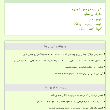
خرید و فروش خودرو
طراحی سایت
فیش حج
قیمت بیسیم باوفنگ
کوتاه کننده لینک
پربیننده ترین ها
آماده باش مراکز درمانی برای پوشش خدمات سلامت در مراسم خاکسپاری رهبر شهید
استعمال دخانیات و مصرف کورتون سبب افزیش احتمال مبتلا شدن به پوکی استخوان می شود
هشدار! دردهای شکمی را ساکت نکنید
آریتمی قلبی از تپش ساده تا علایم هشدار دهنده
پربحث ترین ها
قرص آزمایشی که می تواند درمان HIV را متحول کند
پیشرفت خوب حوزه جراحی مغز با وجود اعمال تحریمها به همراه فیلم
کشف یک تأثیر جدید از منیزیم بر توده عضلانی و قدرت