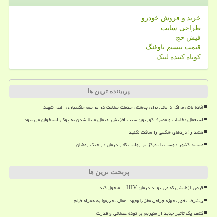
خرید و فروش خودرو
طراحی سایت
فیش حج
قیمت بیسیم باوفنگ
کوتاه کننده لینک
پربیننده ترین ها
آماده باش مراکز درمانی برای پوشش خدمات سلامت در مراسم خاکسپاری رهبر شهید
استعمال دخانیات و مصرف کورتون سبب افزیش احتمال مبتلا شدن به پوکی استخوان می شود
هشدار! دردهای شکمی را ساکت نکنید
مستند کشور دوست با تمرکز بر روایت کادر درمان در جنگ رمضان
پربحث ترین ها
قرص آزمایشی که می تواند درمان HIV را متحول کند
پیشرفت خوب حوزه جراحی مغز با وجود اعمال تحریمها به همراه فیلم
کشف یک تأثیر جدید از منیزیم بر توده عضلانی و قدرت