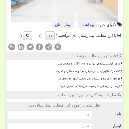
تگهای خبر:
بهداشت
,
بیمارستان
با این مطلب بیمارستان دی موافقید؟
()
()
تازه ترین مطالب مرتبط
قرص آزمایشی که می تواند درمان HIV را متحول کند
کشف یک تأثیر جدید از منیزیم بر توده عضلانی و قدرت
مواجهه با عرضه و تبلیغات غیرقانونی آمپول های لاغری
ابهام در اثربخشی آنتی هیستامین ها در تسکین اگزما
نظرات بینندگان در مورد این مطلب
نظر شما در مورد این مطلب بیمارستان دی
نام:
ایمیل: