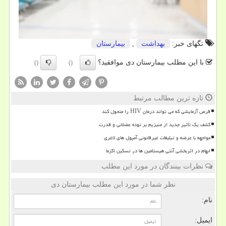
تگهای خبر:
بهداشت
,
بیمارستان
با این مطلب بیمارستان دی موافقید؟
()
()
تازه ترین مطالب مرتبط
قرص آزمایشی که می تواند درمان HIV را متحول کند
کشف یک تأثیر جدید از منیزیم بر توده عضلانی و قدرت
مواجهه با عرضه و تبلیغات غیرقانونی آمپول های لاغری
ابهام در اثربخشی آنتی هیستامین ها در تسکین اگزما
نظرات بینندگان در مورد این مطلب
نظر شما در مورد این مطلب بیمارستان دی
نام:
ایمیل: