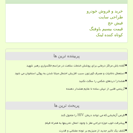
خرید و فروش خودرو
طراحی سایت
فیش حج
قیمت بیسیم باوفنگ
کوتاه کننده لینک
پربیننده ترین ها
آماده باش مراکز درمانی برای پوشش خدمات سلامت در مراسم خاکسپاری رهبر شهید
استعمال دخانیات و مصرف کورتون سبب افزیش احتمال مبتلا شدن به پوکی استخوان می شود
هشدار! دردهای شکمی را ساکت نکنید
آریتمی قلبی از تپش ساده تا علایم هشدار دهنده
پربحث ترین ها
قرص آزمایشی که می تواند درمان HIV را متحول کند
پیشرفت خوب حوزه جراحی مغز با وجود اعمال تحریمها به همراه فیلم
کشف یک تأثیر جدید از منیزیم بر توده عضلانی و قدرت