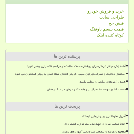
خرید و فروش خودرو
طراحی سایت
فیش حج
قیمت بیسیم باوفنگ
کوتاه کننده لینک
پربیننده ترین ها
آماده باش مراکز درمانی برای پوشش خدمات سلامت در مراسم خاکسپاری رهبر شهید
استعمال دخانیات و مصرف کورتون سبب افزیش احتمال مبتلا شدن به پوکی استخوان می شود
هشدار! دردهای شکمی را ساکت نکنید
مستند کشور دوست با تمرکز بر روایت کادر درمان در جنگ رمضان
پربحث ترین ها
آمپول های لاغری برای زیبایی نیستند
اتخاذ تدابیر ضروری جهت مدیریت موج برگشت زوار
مواجهه با عرضه و تبلیغات غیرقانونی آمپول های لاغری