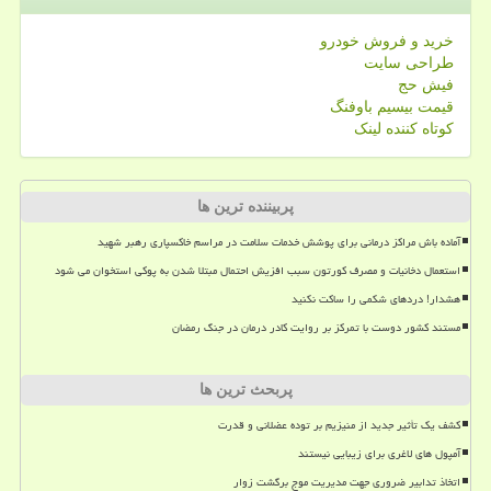
خرید و فروش خودرو
طراحی سایت
فیش حج
قیمت بیسیم باوفنگ
کوتاه کننده لینک
پربیننده ترین ها
آماده باش مراکز درمانی برای پوشش خدمات سلامت در مراسم خاکسپاری رهبر شهید
استعمال دخانیات و مصرف کورتون سبب افزیش احتمال مبتلا شدن به پوکی استخوان می شود
هشدار! دردهای شکمی را ساکت نکنید
مستند کشور دوست با تمرکز بر روایت کادر درمان در جنگ رمضان
پربحث ترین ها
کشف یک تأثیر جدید از منیزیم بر توده عضلانی و قدرت
آمپول های لاغری برای زیبایی نیستند
اتخاذ تدابیر ضروری جهت مدیریت موج برگشت زوار