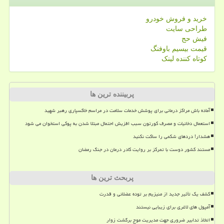
خرید و فروش خودرو
طراحی سایت
فیش حج
قیمت بیسیم باوفنگ
کوتاه کننده لینک
پربیننده ترین ها
آماده باش مراکز درمانی برای پوشش خدمات سلامت در مراسم خاکسپاری رهبر شهید
استعمال دخانیات و مصرف کورتون سبب افزیش احتمال مبتلا شدن به پوکی استخوان می شود
هشدار! دردهای شکمی را ساکت نکنید
مستند کشور دوست با تمرکز بر روایت کادر درمان در جنگ رمضان
پربحث ترین ها
کشف یک تأثیر جدید از منیزیم بر توده عضلانی و قدرت
آمپول های لاغری برای زیبایی نیستند
اتخاذ تدابیر ضروری جهت مدیریت موج برگشت زوار