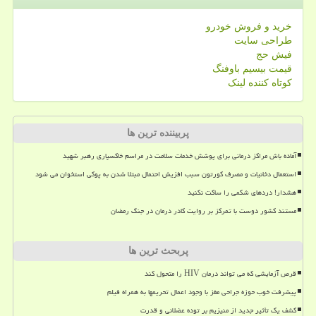
خرید و فروش خودرو
طراحی سایت
فیش حج
قیمت بیسیم باوفنگ
کوتاه کننده لینک
پربیننده ترین ها
آماده باش مراکز درمانی برای پوشش خدمات سلامت در مراسم خاکسپاری رهبر شهید
استعمال دخانیات و مصرف کورتون سبب افزیش احتمال مبتلا شدن به پوکی استخوان می شود
هشدار! دردهای شکمی را ساکت نکنید
مستند کشور دوست با تمرکز بر روایت کادر درمان در جنگ رمضان
پربحث ترین ها
قرص آزمایشی که می تواند درمان HIV را متحول کند
پیشرفت خوب حوزه جراحی مغز با وجود اعمال تحریمها به همراه فیلم
کشف یک تأثیر جدید از منیزیم بر توده عضلانی و قدرت