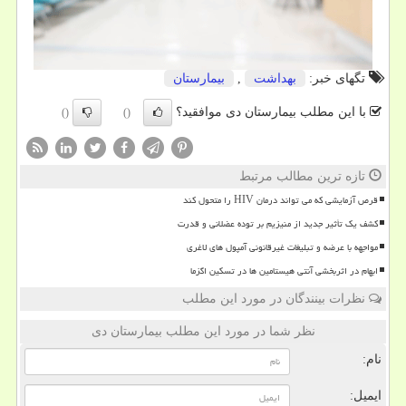
تگهای خبر:
بهداشت
,
بیمارستان
با این مطلب بیمارستان دی موافقید؟
()
()
تازه ترین مطالب مرتبط
قرص آزمایشی که می تواند درمان HIV را متحول کند
کشف یک تأثیر جدید از منیزیم بر توده عضلانی و قدرت
مواجهه با عرضه و تبلیغات غیرقانونی آمپول های لاغری
ابهام در اثربخشی آنتی هیستامین ها در تسکین اگزما
نظرات بینندگان در مورد این مطلب
نظر شما در مورد این مطلب بیمارستان دی
نام:
ایمیل: