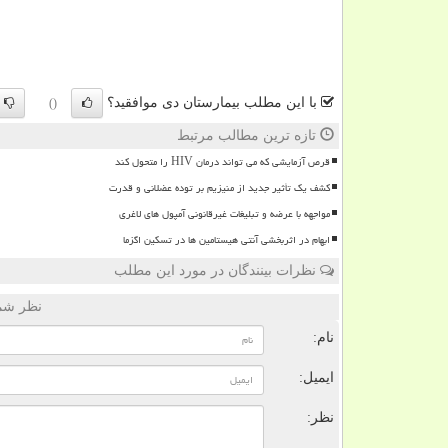
با این مطلب بیمارستان دی موافقید؟
()
تازه ترین مطالب مرتبط
قرص آزمایشی که می تواند درمان HIV را متحول کند
کشف یک تأثیر جدید از منیزیم بر توده عضلانی و قدرت
مواجهه با عرضه و تبلیغات غیرقانونی آمپول های لاغری
ابهام در اثربخشی آنتی هیستامین ها در تسکین اگزما
نظرات بینندگان در مورد این مطلب
نظر شما
نام:
ایمیل:
نظر: