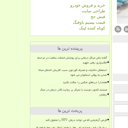
خرید و فروش خودرو
طراحی سایت
فیش حج
قیمت بیسیم باوفنگ
کوتاه کننده لینک
پربیننده ترین ها
آماده باش مراکز درمانی برای پوشش خدمات سلامت در مراسم
خاکسپاری رهبر شهید
استعمال دخانیات و مصرف کورتون سبب افزیش احتمال مبتلا
شدن به پوکی استخوان می شود
هشدار! دردهای شکمی را ساکت نکنید
مستند کشور دوست با تمرکز بر روایت کادر درمان در جنگ
رمضان
پربحث ترین ها
قرص آزمایشی که می تواند درمان HIV را متحول کند
پیشرفت خوب حوزه جراحی مغز با وجود اعمال تحریمها به همراه