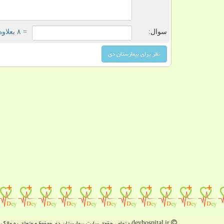
سوال:
= ۸ بعلاوه ۳
deyhospital.ir - تمامی حقوق سایت بیمارستان دی محفوظ و متعلق به مالک دامنه است