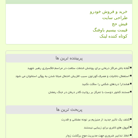
خرید و فروش خودرو
طراحی سایت
فیش حج
قیمت بیسیم باوفنگ
کوتاه کننده لینک
پربیننده ترین ها
آماده باش مراکز درمانی برای پوشش خدمات سلامت در مراسم خاکسپاری رهبر شهید
استعمال دخانیات و مصرف کورتون سبب افزیش احتمال مبتلا شدن به پوکی استخوان می شود
هشدار! دردهای شکمی را ساکت نکنید
مستند کشور دوست با تمرکز بر روایت کادر درمان در جنگ رمضان
پربحث ترین ها
کشف یک تأثیر جدید از منیزیم بر توده عضلانی و قدرت
آمپول های لاغری برای زیبایی نیستند
اتخاذ تدابیر ضروری جهت مدیریت موج برگشت زوار