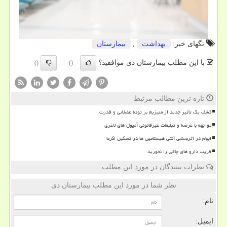
تگهای خبر:
بهداشت
,
بیمارستان
با این مطلب بیمارستان دی موافقید؟
()
()
تازه ترین مطالب مرتبط
کشف یک تأثیر جدید از منیزیم بر توده عضلانی و قدرت
مواجهه با عرضه و تبلیغات غیرقانونی آمپول های لاغری
ابهام در اثربخشی آنتی هیستامین ها در تسکین اگزما
فریب دارو های چاقی را نخورید
نظرات بینندگان در مورد این مطلب
نظر شما در مورد این مطلب بیمارستان دی
نام:
ایمیل: