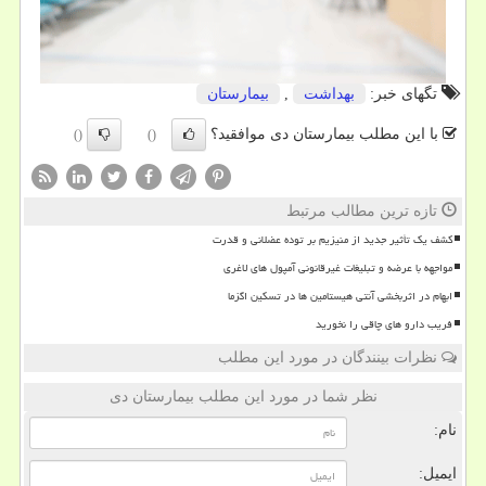
تگهای خبر:
بهداشت
,
بیمارستان
با این مطلب بیمارستان دی موافقید؟
()
()
تازه ترین مطالب مرتبط
کشف یک تأثیر جدید از منیزیم بر توده عضلانی و قدرت
مواجهه با عرضه و تبلیغات غیرقانونی آمپول های لاغری
ابهام در اثربخشی آنتی هیستامین ها در تسکین اگزما
فریب دارو های چاقی را نخورید
نظرات بینندگان در مورد این مطلب
نظر شما در مورد این مطلب بیمارستان دی
نام:
ایمیل: