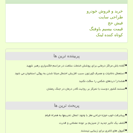
خرید و فروش خودرو
طراحی سایت
فیش حج
قیمت بیسیم باوفنگ
کوتاه کننده لینک
پربیننده ترین ها
آماده باش مراکز درمانی برای پوشش خدمات سلامت در مراسم خاکسپاری رهبر شهید
استعمال دخانیات و مصرف کورتون سبب افزیش احتمال مبتلا شدن به پوکی استخوان می شود
هشدار! دردهای شکمی را ساکت نکنید
مستند کشور دوست با تمرکز بر روایت کادر درمان در جنگ رمضان
پربحث ترین ها
پیشرفت خوب حوزه جراحی مغز با وجود اعمال تحریمها به همراه فیلم
کشف یک تأثیر جدید از منیزیم بر توده عضلانی و قدرت
آمپول های لاغری برای زیبایی نیستند