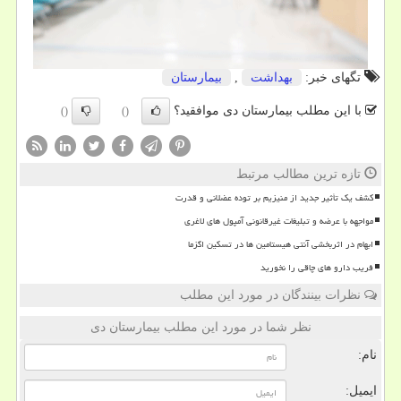
تگهای خبر:
بهداشت
,
بیمارستان
با این مطلب بیمارستان دی موافقید؟
()
()
تازه ترین مطالب مرتبط
کشف یک تأثیر جدید از منیزیم بر توده عضلانی و قدرت
مواجهه با عرضه و تبلیغات غیرقانونی آمپول های لاغری
ابهام در اثربخشی آنتی هیستامین ها در تسکین اگزما
فریب دارو های چاقی را نخورید
نظرات بینندگان در مورد این مطلب
نظر شما در مورد این مطلب بیمارستان دی
نام:
ایمیل: