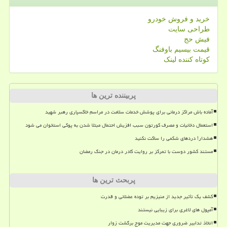
خرید و فروش خودرو
طراحی سایت
فیش حج
قیمت بیسیم باوفنگ
کوتاه کننده لینک
پربیننده ترین ها
آماده باش مراکز درمانی برای پوشش خدمات سلامت در مراسم خاکسپاری رهبر شهید
استعمال دخانیات و مصرف کورتون سبب افزیش احتمال مبتلا شدن به پوکی استخوان می شود
هشدار! دردهای شکمی را ساکت نکنید
مستند کشور دوست با تمرکز بر روایت کادر درمان در جنگ رمضان
پربحث ترین ها
کشف یک تأثیر جدید از منیزیم بر توده عضلانی و قدرت
آمپول های لاغری برای زیبایی نیستند
اتخاذ تدابیر ضروری جهت مدیریت موج برگشت زوار