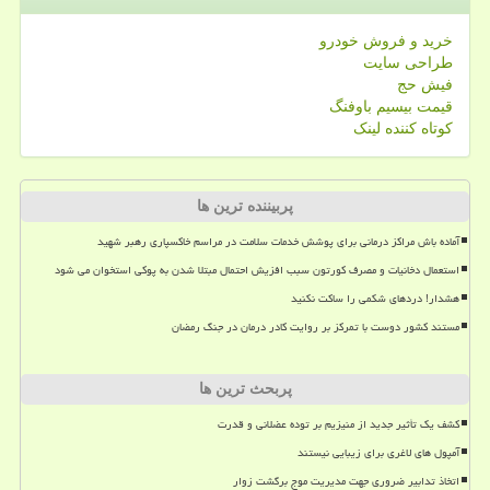
خرید و فروش خودرو
طراحی سایت
فیش حج
قیمت بیسیم باوفنگ
کوتاه کننده لینک
پربیننده ترین ها
آماده باش مراکز درمانی برای پوشش خدمات سلامت در مراسم خاکسپاری رهبر شهید
استعمال دخانیات و مصرف کورتون سبب افزیش احتمال مبتلا شدن به پوکی استخوان می شود
هشدار! دردهای شکمی را ساکت نکنید
مستند کشور دوست با تمرکز بر روایت کادر درمان در جنگ رمضان
پربحث ترین ها
کشف یک تأثیر جدید از منیزیم بر توده عضلانی و قدرت
آمپول های لاغری برای زیبایی نیستند
اتخاذ تدابیر ضروری جهت مدیریت موج برگشت زوار