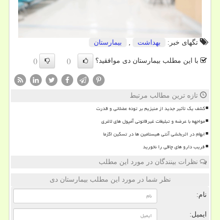
تگهای خبر:
بهداشت
,
بیمارستان
با این مطلب بیمارستان دی موافقید؟
()
()
تازه ترین مطالب مرتبط
کشف یک تأثیر جدید از منیزیم بر توده عضلانی و قدرت
مواجهه با عرضه و تبلیغات غیرقانونی آمپول های لاغری
ابهام در اثربخشی آنتی هیستامین ها در تسکین اگزما
فریب دارو های چاقی را نخورید
نظرات بینندگان در مورد این مطلب
نظر شما در مورد این مطلب بیمارستان دی
نام:
ایمیل: