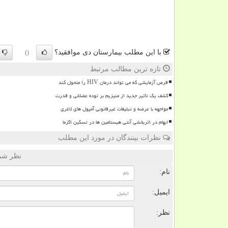
با این مطلب بیمارستان دی موافقید؟
()
تازه ترین مطالب مرتبط
قرص آزمایشی که می تواند درمان HIV را متحول کند
کشف یک تأثیر جدید از منیزیم بر توده عضلانی و قدرت
مواجهه با عرضه و تبلیغات غیرقانونی آمپول های لاغری
ابهام در اثربخشی آنتی هیستامین ها در تسکین اگزما
نظرات بینندگان در مورد این مطلب
نظر شما
نام:
ایمیل:
نظر: