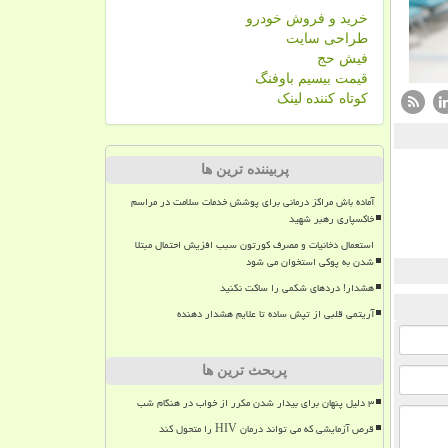
خرید و فروش خودرو
طراحی سایت
فیش حج
قیمت بیسیم باوفنگ
کوتاه کننده لینک
پربیننده ترین ها
آماده باش مراکز درمانی برای پوشش خدمات سلامت در مراسم
خاکسپاری رهبر شهید
استعمال دخانیات و مصرف کورتون سبب افزیش احتمال مبتلا
شدن به پوکی استخوان می شود
هشدار! دردهای شکمی را ساکت نکنید
آریتمی قلبی از تپش ساده تا علایم هشدار دهنده
پربحث ترین ها
۳ دلیل پنهان برای بیدار شدن مکرر از خواب در هنگام شب
قرص آزمایشی که می تواند درمان HIV را متحول کند