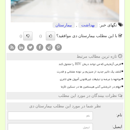
تگهای خبر:
بهداشت
,
بیمارستان
با این مطلب بیمارستان دی موافقید؟
()
()
تازه ترین مطالب مرتبط
قرص آزمایشی که می تواند درمان HIV را متحول کند
کشف یک تأثیر جدید از منیزیم بر توده عضلانی و قدرت
مواجهه با عرضه و تبلیغات غیرقانونی آمپول های لاغری
ابهام در اثربخشی آنتی هیستامین ها در تسکین اگزما
نظرات بینندگان در مورد این مطلب
نظر شما در مورد این مطلب بیمارستان دی
نام:
ایمیل: