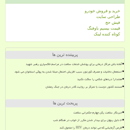
خرید و فروش خودرو
طراحی سایت
فیش حج
قیمت بیسیم باوفنگ
کوتاه کننده لینک
پربیننده ترین ها
آماده باش مراکز درمانی برای پوشش خدمات سلامت در مراسم خاکسپاری رهبر شهید
استعمال دخانیات و مصرف کورتون سبب افزیش احتمال مبتلا شدن به پوکی استخوان می شود
هشدار! دردهای شکمی را ساکت نکنید
مستند کشور دوست با تمرکز بر روایت کادر درمان در جنگ رمضان
پربحث ترین ها
خبرنگار سلامت رکن چهارم حکمرانی سلامت
۳ دلیل پنهان برای بیدار شدن مکرر از خواب در هنگام شب
قرص آزمایشی که می تواند درمان HIV را متحول کند