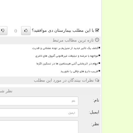
با این مطلب بیمارستان دی موافقید؟
()
تازه ترین مطالب مرتبط
کشف یک تأثیر جدید از منیزیم بر توده عضلانی و قدرت
مواجهه با عرضه و تبلیغات غیرقانونی آمپول های لاغری
ابهام در اثربخشی آنتی هیستامین ها در تسکین اگزما
فریب دارو های چاقی را نخورید
نظرات بینندگان در مورد این مطلب
نظر شما
نام:
ایمیل:
نظر: