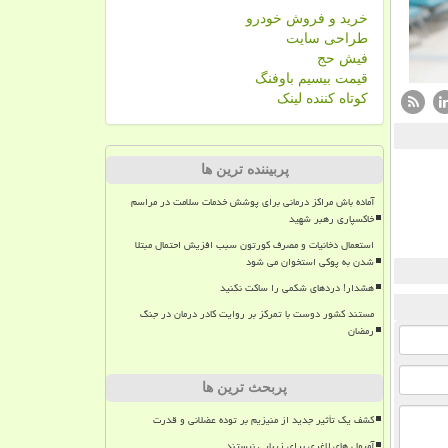
خرید و فروش خودرو
طراحی سایت
فیش حج
قیمت بیسیم باوفنگ
کوتاه کننده لینک
پربیننده ترین ها
آماده باش مراکز درمانی برای پوشش خدمات سلامت در مراسم
خاکسپاری رهبر شهید
استعمال دخانیات و مصرف کورتون سبب افزیش احتمال مبتلا
شدن به پوکی استخوان می شود
هشدار! دردهای شکمی را ساکت نکنید
مستند کشور دوست با تمرکز بر روایت کادر درمان در جنگ
رمضان
پربحث ترین ها
کشف یک تأثیر جدید از منیزیم بر توده عضلانی و قدرت
آمپول های لاغری برای زیبایی نیستند