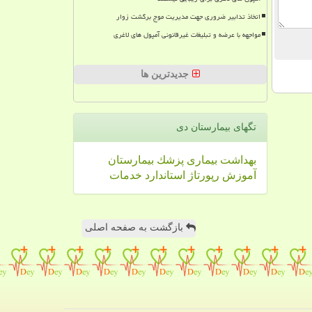
اتخاذ تدابیر ضروری جهت مدیریت موج برگشت زوار
مواجهه با عرضه و تبلیغات غیرقانونی آمپول های لاغری
جدیدترین ها
تگهای بیمارستان دی
بهداشت
بیماری
پزشك
بیمارستان
آموزش
رپورتاژ
استاندارد
خدمات
بازگشت به صفحه اصلی