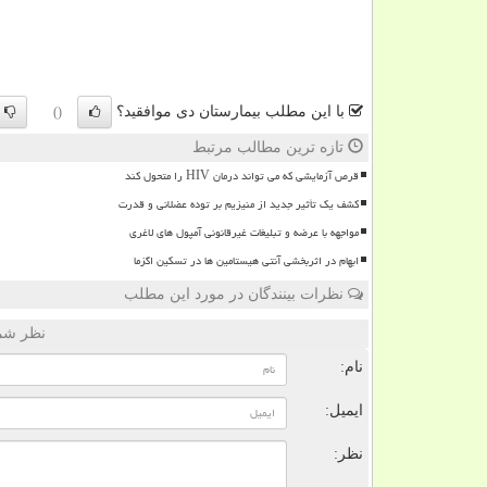
با این مطلب بیمارستان دی موافقید؟
()
تازه ترین مطالب مرتبط
قرص آزمایشی که می تواند درمان HIV را متحول کند
کشف یک تأثیر جدید از منیزیم بر توده عضلانی و قدرت
مواجهه با عرضه و تبلیغات غیرقانونی آمپول های لاغری
ابهام در اثربخشی آنتی هیستامین ها در تسکین اگزما
نظرات بینندگان در مورد این مطلب
نظر شما
نام:
ایمیل:
نظر: