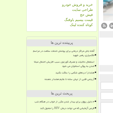
خرید و فروش خودرو
طراحی سایت
فیش حج
قیمت بیسیم باوفنگ
کوتاه کننده لینک
پربیننده ترین ها
آماده باش مراکز درمانی برای پوشش خدمات سلامت در مراسم
خاکسپاری رهبر شهید
استعمال دخانیات و مصرف کورتون سبب افزیش احتمال مبتلا
شدن به پوکی استخوان می شود
هشدار! دردهای شکمی را ساکت نکنید
آریتمی قلبی از تپش ساده تا علایم هشدار دهنده
پربحث ترین ها
۳ دلیل پنهان برای بیدار شدن مکرر از خواب در هنگام شب
قرص آزمایشی که می تواند درمان HIV را متحول کند