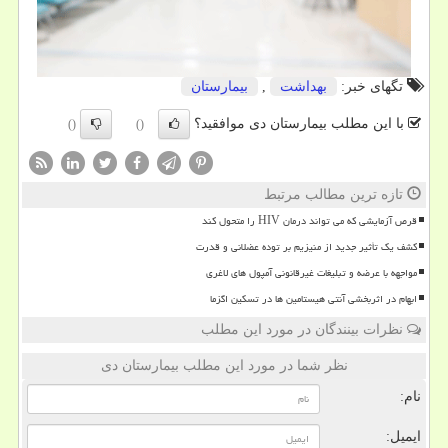
تگهای خبر:
بهداشت
,
بیمارستان
با این مطلب بیمارستان دی موافقید؟
()
()
تازه ترین مطالب مرتبط
قرص آزمایشی که می تواند درمان HIV را متحول کند
کشف یک تأثیر جدید از منیزیم بر توده عضلانی و قدرت
مواجهه با عرضه و تبلیغات غیرقانونی آمپول های لاغری
ابهام در اثربخشی آنتی هیستامین ها در تسکین اگزما
نظرات بینندگان در مورد این مطلب
نظر شما در مورد این مطلب بیمارستان دی
نام:
ایمیل: