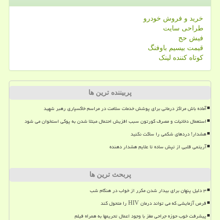
خرید و فروش خودرو
طراحی سایت
فیش حج
قیمت بیسیم باوفنگ
کوتاه کننده لینک
پربیننده ترین ها
آماده باش مراکز درمانی برای پوشش خدمات سلامت در مراسم خاکسپاری رهبر شهید
استعمال دخانیات و مصرف کورتون سبب افزیش احتمال مبتلا شدن به پوکی استخوان می شود
هشدار! دردهای شکمی را ساکت نکنید
آریتمی قلبی از تپش ساده تا علایم هشدار دهنده
پربحث ترین ها
۳ دلیل پنهان برای بیدار شدن مکرر از خواب در هنگام شب
قرص آزمایشی که می تواند درمان HIV را متحول کند
پیشرفت خوب حوزه جراحی مغز با وجود اعمال تحریمها به همراه فیلم