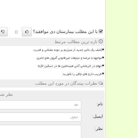
با این مطلب بیمارستان دی موافقید؟
()
تازه ترین مطالب مرتبط
کشف یک تأثیر جدید از منیزیم بر توده عضلانی و قدرت
مواجهه با عرضه و تبلیغات غیرقانونی آمپول های لاغری
ابهام در اثربخشی آنتی هیستامین ها در تسکین اگزما
فریب دارو های چاقی را نخورید
نظرات بینندگان در مورد این مطلب
نظر شما
نام:
ایمیل:
نظر: