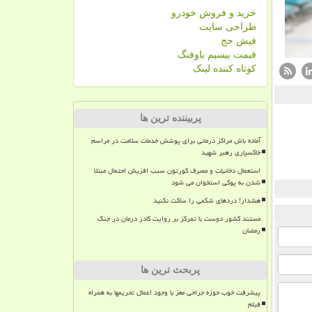
خرید و فروش خودرو
طراحی سایت
فیش حج
قیمت بیسیم باوفنگ
کوتاه کننده لینک
پربیننده ترین ها
آماده باش مراکز درمانی برای پوشش خدمات سلامت در مراسم
خاکسپاری رهبر شهید
استعمال دخانیات و مصرف کورتون سبب افزیش احتمال مبتلا
شدن به پوکی استخوان می شود
هشدار! دردهای شکمی را ساکت نکنید
مستند کشور دوست با تمرکز بر روایت کادر درمان در جنگ
رمضان
پربحث ترین ها
پیشرفت خوب حوزه جراحی مغز با وجود اعمال تحریمها به همراه
فیلم