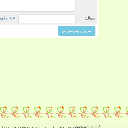
سوال:
= ۸ بعلاوه ۱
deyhospital.ir - تمامی حقوق سایت بیمارستان دی محفوظ و متعلق به مالک دامنه است