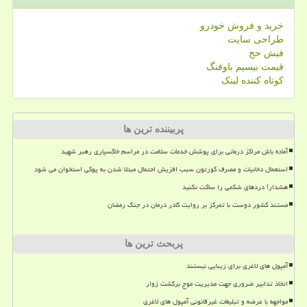
خرید و فروش خودرو
طراحی سایت
فیش حج
قیمت بیسیم باوفنگ
کوتاه کننده لینک
پربیننده ترین ها
آماده باش مراکز درمانی برای پوشش خدمات سلامت در مراسم خاکسپاری رهبر شهید
استعمال دخانیات و مصرف کورتون سبب افزیش احتمال مبتلا شدن به پوکی استخوان می شود
هشدار! دردهای شکمی را ساکت نکنید
مستند کشور دوست با تمرکز بر روایت کادر درمان در جنگ رمضان
پربحث ترین ها
آمپول های لاغری برای زیبایی نیستند
اتخاذ تدابیر ضروری جهت مدیریت موج برگشت زوار
مواجهه با عرضه و تبلیغات غیرقانونی آمپول های لاغری