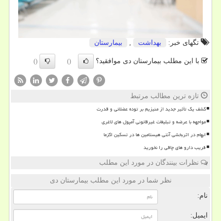
تگهای خبر:
بهداشت
,
بیمارستان
با این مطلب بیمارستان دی موافقید؟
()
()
تازه ترین مطالب مرتبط
کشف یک تأثیر جدید از منیزیم بر توده عضلانی و قدرت
مواجهه با عرضه و تبلیغات غیرقانونی آمپول های لاغری
ابهام در اثربخشی آنتی هیستامین ها در تسکین اگزما
فریب دارو های چاقی را نخورید
نظرات بینندگان در مورد این مطلب
نظر شما در مورد این مطلب بیمارستان دی
نام:
ایمیل: