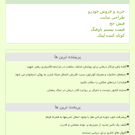
خرید و فروش خودرو
طراحی سایت
فیش حج
قیمت بیسیم باوفنگ
کوتاه کننده لینک
پربیننده ترین ها
آماده باش مراکز درمانی برای پوشش خدمات سلامت در مراسم خاکسپاری رهبر شهید
استعمال دخانیات و مصرف کورتون سبب افزیش احتمال مبتلا شدن به پوکی استخوان می شود
هشدار! دردهای شکمی را ساکت نکنید
مستند کشور دوست با تمرکز بر روایت کادر درمان در جنگ رمضان
پربحث ترین ها
پیشرفت خوب حوزه جراحی مغز با وجود اعمال تحریمها به همراه فیلم
کشف یک تأثیر جدید از منیزیم بر توده عضلانی و قدرت
آمپول های لاغری برای زیبایی نیستند