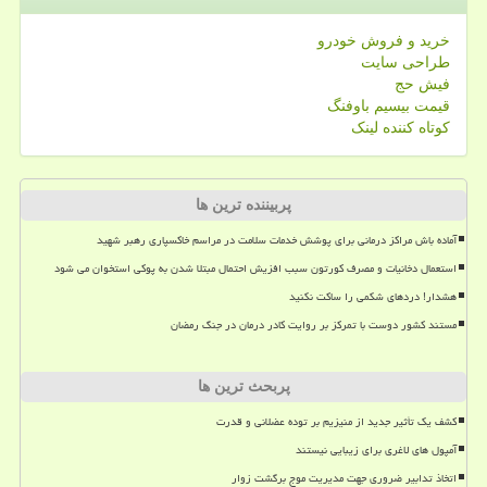
خرید و فروش خودرو
طراحی سایت
فیش حج
قیمت بیسیم باوفنگ
کوتاه کننده لینک
پربیننده ترین ها
آماده باش مراکز درمانی برای پوشش خدمات سلامت در مراسم خاکسپاری رهبر شهید
استعمال دخانیات و مصرف کورتون سبب افزیش احتمال مبتلا شدن به پوکی استخوان می شود
هشدار! دردهای شکمی را ساکت نکنید
مستند کشور دوست با تمرکز بر روایت کادر درمان در جنگ رمضان
پربحث ترین ها
کشف یک تأثیر جدید از منیزیم بر توده عضلانی و قدرت
آمپول های لاغری برای زیبایی نیستند
اتخاذ تدابیر ضروری جهت مدیریت موج برگشت زوار