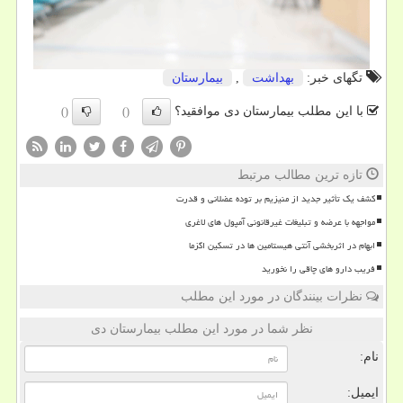
تگهای خبر:
بهداشت
,
بیمارستان
با این مطلب بیمارستان دی موافقید؟
()
()
تازه ترین مطالب مرتبط
کشف یک تأثیر جدید از منیزیم بر توده عضلانی و قدرت
مواجهه با عرضه و تبلیغات غیرقانونی آمپول های لاغری
ابهام در اثربخشی آنتی هیستامین ها در تسکین اگزما
فریب دارو های چاقی را نخورید
نظرات بینندگان در مورد این مطلب
نظر شما در مورد این مطلب بیمارستان دی
نام:
ایمیل: