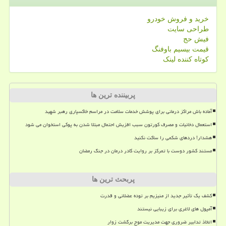
خرید و فروش خودرو
طراحی سایت
فیش حج
قیمت بیسیم باوفنگ
کوتاه کننده لینک
پربیننده ترین ها
آماده باش مراکز درمانی برای پوشش خدمات سلامت در مراسم خاکسپاری رهبر شهید
استعمال دخانیات و مصرف کورتون سبب افزیش احتمال مبتلا شدن به پوکی استخوان می شود
هشدار! دردهای شکمی را ساکت نکنید
مستند کشور دوست با تمرکز بر روایت کادر درمان در جنگ رمضان
پربحث ترین ها
کشف یک تأثیر جدید از منیزیم بر توده عضلانی و قدرت
آمپول های لاغری برای زیبایی نیستند
اتخاذ تدابیر ضروری جهت مدیریت موج برگشت زوار