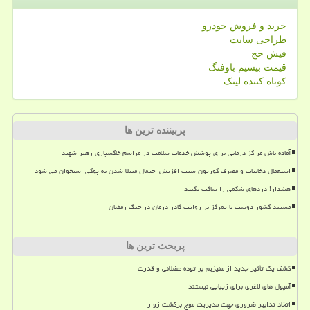
خرید و فروش خودرو
طراحی سایت
فیش حج
قیمت بیسیم باوفنگ
کوتاه کننده لینک
پربیننده ترین ها
آماده باش مراکز درمانی برای پوشش خدمات سلامت در مراسم خاکسپاری رهبر شهید
استعمال دخانیات و مصرف کورتون سبب افزیش احتمال مبتلا شدن به پوکی استخوان می شود
هشدار! دردهای شکمی را ساکت نکنید
مستند کشور دوست با تمرکز بر روایت کادر درمان در جنگ رمضان
پربحث ترین ها
کشف یک تأثیر جدید از منیزیم بر توده عضلانی و قدرت
آمپول های لاغری برای زیبایی نیستند
اتخاذ تدابیر ضروری جهت مدیریت موج برگشت زوار