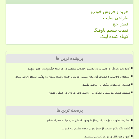
خرید و فروش خودرو
طراحی سایت
فیش حج
قیمت بیسیم باوفنگ
کوتاه کننده لینک
پربیننده ترین ها
آماده باش مراکز درمانی برای پوشش خدمات سلامت در مراسم خاکسپاری رهبر شهید
استعمال دخانیات و مصرف کورتون سبب افزیش احتمال مبتلا شدن به پوکی استخوان می شود
هشدار! دردهای شکمی را ساکت نکنید
مستند کشور دوست با تمرکز بر روایت کادر درمان در جنگ رمضان
پربحث ترین ها
پیشرفت خوب حوزه جراحی مغز با وجود اعمال تحریمها به همراه فیلم
کشف یک تأثیر جدید از منیزیم بر توده عضلانی و قدرت
آمپول های لاغری برای زیبایی نیستند