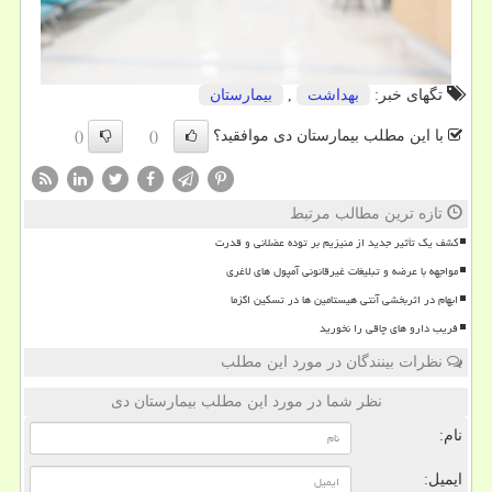
تگهای خبر:
بهداشت
,
بیمارستان
با این مطلب بیمارستان دی موافقید؟
()
()
تازه ترین مطالب مرتبط
کشف یک تأثیر جدید از منیزیم بر توده عضلانی و قدرت
مواجهه با عرضه و تبلیغات غیرقانونی آمپول های لاغری
ابهام در اثربخشی آنتی هیستامین ها در تسکین اگزما
فریب دارو های چاقی را نخورید
نظرات بینندگان در مورد این مطلب
نظر شما در مورد این مطلب بیمارستان دی
نام:
ایمیل: