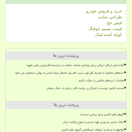
خرید و فروش خودرو
طراحی سایت
فیش حج
قیمت بیسیم باوفنگ
کوتاه کننده لینک
پربیننده ترین ها
آماده باش مراکز درمانی برای پوشش خدمات سلامت در مراسم خاکسپاری رهبر شهید
استعمال دخانیات و مصرف کورتون سبب افزیش احتمال مبتلا شدن به پوکی استخوان می شود
هشدار! دردهای شکمی را ساکت نکنید
مستند کشور دوست با تمرکز بر روایت کادر درمان در جنگ رمضان
پربحث ترین ها
آمپول های لاغری برای زیبایی نیستند
اتخاذ تدابیر ضروری جهت مدیریت موج برگشت زوار
مواجهه با عرضه و تبلیغات غیرقانونی آمپول های لاغری