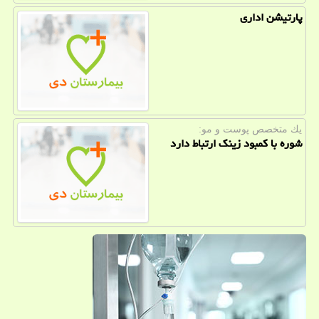
پارتیشن اداری
یك متخصص پوست و مو:
شوره با كمبود زینك ارتباط دارد