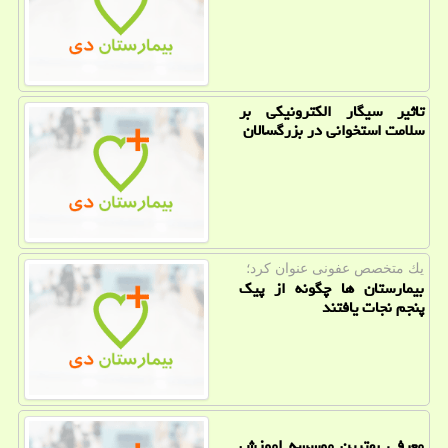
تاثیر سیگار الکترونیکی بر
سلامت استخوانی در بزرگسالان
یك متخصص عفونی عنوان كرد؛
بیمارستان ها چگونه از پیک
پنجم نجات یافتند
معرفی بهترین موسسه اموزش