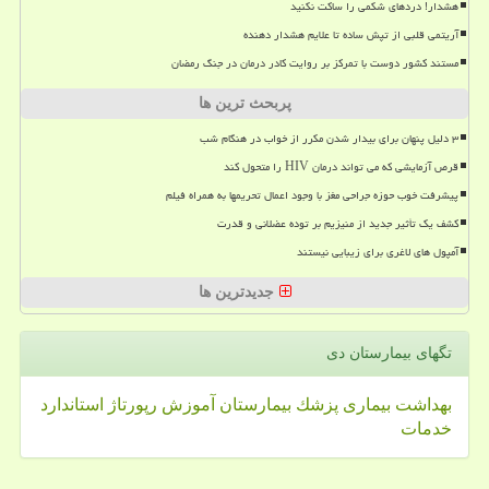
هشدار! دردهای شکمی را ساکت نکنید
آریتمی قلبی از تپش ساده تا علایم هشدار دهنده
مستند کشور دوست با تمرکز بر روایت کادر درمان در جنگ رمضان
پربحث ترین ها
۳ دلیل پنهان برای بیدار شدن مکرر از خواب در هنگام شب
قرص آزمایشی که می تواند درمان HIV را متحول کند
پیشرفت خوب حوزه جراحی مغز با وجود اعمال تحریمها به همراه فیلم
کشف یک تأثیر جدید از منیزیم بر توده عضلانی و قدرت
آمپول های لاغری برای زیبایی نیستند
جدیدترین ها
تگهای بیمارستان دی
بهداشت
بیماری
پزشك
بیمارستان
آموزش
رپورتاژ
استاندارد
خدمات