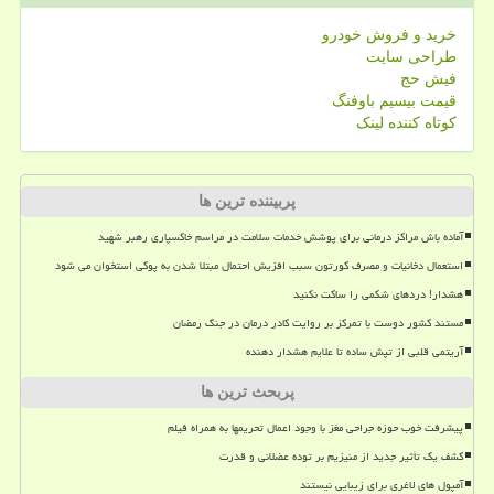
خرید و فروش خودرو
طراحی سایت
فیش حج
قیمت بیسیم باوفنگ
کوتاه کننده لینک
پربیننده ترین ها
آماده باش مراکز درمانی برای پوشش خدمات سلامت در مراسم خاکسپاری رهبر شهید
استعمال دخانیات و مصرف کورتون سبب افزیش احتمال مبتلا شدن به پوکی استخوان می شود
هشدار! دردهای شکمی را ساکت نکنید
مستند کشور دوست با تمرکز بر روایت کادر درمان در جنگ رمضان
آریتمی قلبی از تپش ساده تا علایم هشدار دهنده
پربحث ترین ها
پیشرفت خوب حوزه جراحی مغز با وجود اعمال تحریمها به همراه فیلم
کشف یک تأثیر جدید از منیزیم بر توده عضلانی و قدرت
آمپول های لاغری برای زیبایی نیستند