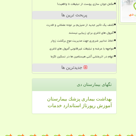
مکمل جوان سازی پوست از تبلیغات تا واقعیت!
پربحث ترین ها
کشف یک تأثیر جدید از منیزیم بر توده عضلانی و قدرت
آمپول های لاغری برای زیبایی نیستند
اتخاذ تدابیر ضروری جهت مدیریت موج برگشت زوار
مواجهه با عرضه و تبلیغات غیرقانونی آمپول های لاغری
ابهام در اثربخشی آنتی هیستامین ها در تسکین اگزما
جدیدترین ها
تگهای بیمارستان دی
بهداشت
بیماری
پزشك
بیمارستان
آموزش
رپورتاژ
استاندارد
خدمات