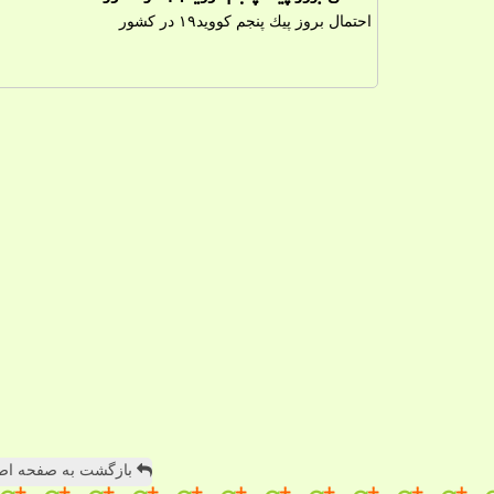
احتمال بروز پیك پنجم كووید۱۹ در كشور
بازگشت به صفحه اص